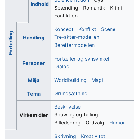
Indhold
Spænding
Romantik
Krimi
Fanfiktion
Koncept
Konflikt
Scene
Fortælling
Tre-akter-modellen
Handling
Berettermodellen
Fortæller og synsvinkel
Personer
Dialog
Worldbuilding
Magi
Miljø
Grundsætning
Tema
Beskrivelse
Showing og telling
Virkemidler
Billedsprog
Ordvalg
Humor
Skrivning
Kreativitet