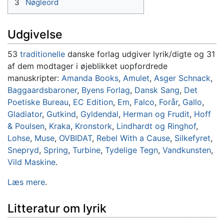
3
Nøgleord
Udgivelse
53
traditionelle
danske forlag udgiver lyrik/digte og 31
af dem modtager i øjeblikket uopfordrede
manuskripter:
Amanda Books
,
Amulet
,
Asger Schnack
,
Baggaardsbaroner
,
Byens Forlag
,
Dansk Sang
,
Det
Poetiske Bureau
,
EC Edition
,
Em
,
Falco
,
Forår
,
Gallo
,
Gladiator
,
Gutkind
,
Gyldendal
,
Herman og Frudit
,
Hoff
& Poulsen
,
Kraka
,
Kronstork
,
Lindhardt og Ringhof
,
Lohse
,
Muse
,
OVBIDAT
,
Rebel With a Cause
,
Silkefyret
,
Snepryd
,
Spring
,
Turbine
,
Tydelige Tegn
,
Vandkunsten
,
Vild Maskine
.
Læs mere
.
Litteratur om lyrik