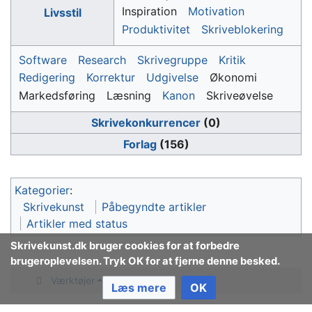
Inspiration
Motivation
Livsstil
Produktivitet
Skriveblokering
Software
Research
Skrivegruppe
Kritik
Redigering
Korrektur
Udgivelse
Økonomi
Markedsføring
Læsning
Kanon
Skriveøvelse
Skrivekonkurrencer
(0)
Forlag
(156)
Kategorier
:
Skrivekunst
Påbegyndte artikler
Artikler med status
Skrivekunst.dk bruger cookies for at forbedre
brugeroplevelsen. Tryk OK for at fjerne denne besked.
Værktøjer
Læs mere
OK
Bjarke Sølverbæks forfatterside
Podcasten
Forlæst