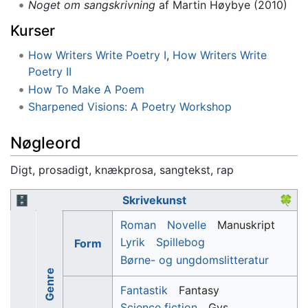
Noget om sangskrivning
af Martin Høybye (2010)
Kurser
How Writers Write Poetry I
,
How Writers Write
Poetry II
How To Make A Poem
Sharpened Visions: A Poetry Workshop
Nøgleord
Digt, prosadigt, knækprosa, sangtekst, rap
🗄
Skrivekunst
🍀
Roman
Novelle
Manuskript
Lyrik
Spillebog
Form
Børne- og ungdomslitteratur
Genre
Fantastik
Fantasy
Science fiction
Gys