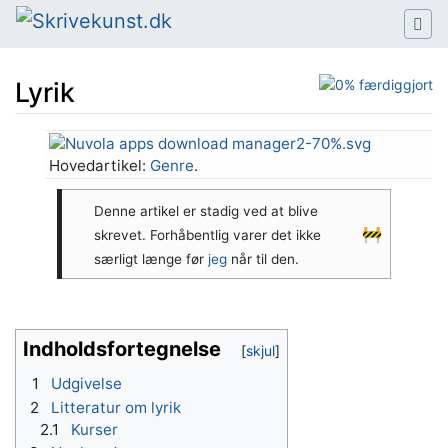
Lyrik
Hop til:
navigering
,
søgning
Hovedartikel:
Genre
.
Denne artikel er stadig ved at blive
🚧
skrevet. Forhåbentlig varer det ikke
særligt længe før
jeg
når til den.
Indholdsfortegnelse
1
Udgivelse
2
Litteratur om lyrik
2.1
Kurser