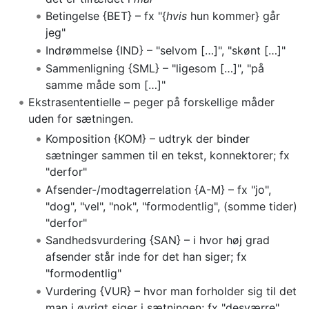
Betingelse {BET} – fx "{
hvis
hun kommer} går
jeg"
Indrømmelse {IND} – "selvom […]", "skønt […]"
Sammenligning {SML} – "ligesom […]", "på
samme måde som […]"
Ekstrasententielle – peger på forskellige måder
uden for sætningen.
Komposition {KOM} – udtryk der binder
sætninger sammen til en tekst, konnektorer; fx
"derfor"
Afsender-/modtagerrelation {A-M} – fx "jo",
"dog", "vel", "nok", "formodentlig", (somme tider)
"derfor"
Sandhedsvurdering {SAN} – i hvor høj grad
afsender står inde for det han siger; fx
"formodentlig"
Vurdering {VUR} – hvor man forholder sig til det
man i øvrigt siger i sætningen; fx "desværre",