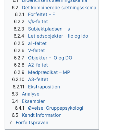
6.1
Diderichsens sætningsskema
6.2
Det kombinerede sætningsskema
6.2.1
Forfeltet – F
6.2.2
v/k-feltet
6.2.3
Subjektpladsen – s
6.2.4
Letledsobjekter – lio og ldo
6.2.5
a1-feltet
6.2.6
V-feltet
6.2.7
Objekter – IO og DO
6.2.8
A2-feltet
6.2.9
Medprædikat – MP
6.2.10
A3-feltet
6.2.11
Ekstraposition
6.3
Analyse
6.4
Eksempler
6.4.1
Øvelse: Gruppepsykologi
6.5
Kendt information
7
Forfeltsprøven