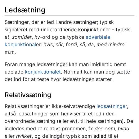
Ledsætning
Sætninger, der er led i andre sætninger; typisk
signaleret med
underordnende konjunktioner
– typisk
at
,
som
/
der
,
hv-
ord og de typiske
adverbiale
konjunktional
er:
hvis
,
når
,
fordi
,
så
,
da
,
med mindre
,
m.m.
Foran mange ledsætninger kan man imidlertid nemt
udelade
konjunktionalet
. Normalt kan man dog sætte
det ind for at teste hvor ledsætningen starter.
Relativsætning
Relativsætninger er ikke-selvstændige
ledsætninger
,
altså ledsætninger som henviser til et led i den
overordnede sætning (eller evt. til hele sætningen). De
indledes med et relativt pronomen, fx
der
,
som
,
hvad
eller
hvilket
, og de indgår typisk som
adled
til et