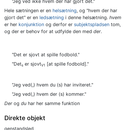
"Jeg ved ikke hvem der har gjort det."
Hele sætningen er en
helsætning
, og "hvem der har
gjort det" er en
ledsætning
i denne helsætning.
hvem
er her
konjunktion
og derfor er
subjektspladsen
tom,
og der er behov for at udfylde den med
der
.
"Det er sjovt at spille fodbold."
"Det
er sjovt
[at spille fodbold]."
s
V1
"Jeg ved(,) hvem du (s) har inviteret."
"Jeg ved(,) hvem der (s) kommer."
Der
og
du
har her samme funktion
Direkte objekt
genstandsled