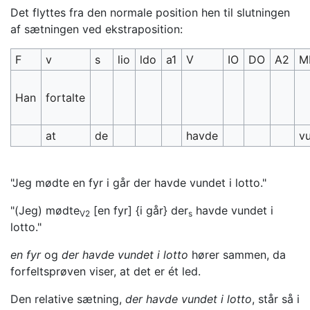
Det flyttes fra den normale position hen til slutningen
af sætningen ved ekstraposition:
F
v
s
lio
ldo
a1
V
IO
DO
A2
M
Han
fortalte
at
de
havde
v
"Jeg mødte en fyr i går der havde vundet i lotto."
"(Jeg) mødte
[en fyr] {i går} der
havde vundet i
V2
s
lotto."
en fyr
og
der havde vundet i lotto
hører sammen, da
forfeltsprøven viser, at det er ét led.
Den relative sætning,
der havde vundet i lotto
, står så i