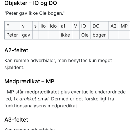
Objekter – IO og DO
"Peter gav ikke Ole bogen."
F
v
s
lio
ldo
a1
V
IO
DO
A2
MP
Peter
gav
ikke
Ole
bogen
A2-feltet
Kan rumme adverbialer, men benyttes kun meget
sjældent.
Medprædikat – MP
i MP står medprædikatet plus eventuelle underordnede
led, fx
drukket en øl
. Dermed er det forskelligt fra
funktionsanalysens medprædikat
A3-feltet
Kan rumme adverbialer.