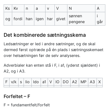
Ks
Kv
n
a
v
V
N
A
sønnen
i
og
fordi
han
igen
har
givet
pengene
går
Det kombinerede sætningsskema
Ledsætninger er led i andre sætninger, og de skal
dermed først optræde på én plads i sætningsskemaet
over helsætningen før de selv analyseres.
Adverbialer kan enten stå i F, i a1, (yderst sjældent) i
A2, og i A3.
F
v/k
s
lio
ldo
a1
V
IO
DO
A2
MP
A3
X
Forfeltet – F
F = fundamentfelt/forfelt