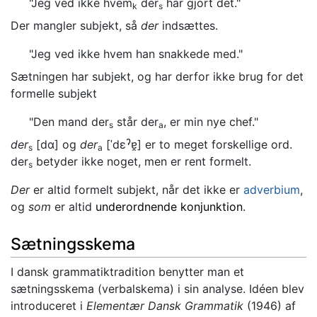
"Jeg ved ikke hvem
der
har gjort det."
k
s
Der mangler subjekt, så
der
indsættes.
"Jeg ved ikke hvem han snakkede med."
Sætningen har subjekt, og har derfor ikke brug for det
formelle subjekt
"Den mand der
står der
, er min nye chef."
s
a
der
[dɑ] og
der
[ˈdεˀɐ̯] er to meget forskellige ord.
s
a
der
betyder ikke noget, men er rent formelt.
s
Der
er altid formelt subjekt, når det ikke er
adverbium
,
og
som
er altid
underordnende konjunktion
.
Sætningsskema
I dansk grammatiktradition benytter man et
sætningsskema (verbalskema) i sin analyse. Idéen blev
introduceret i
Elementær Dansk Grammatik
(1946) af