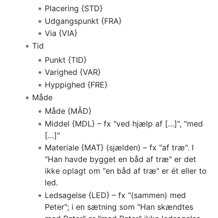
Placering {STD}
Udgangspunkt {FRA}
Via {VIA}
Tid
Punkt {TID}
Varighed {VAR}
Hyppighed {FRE}
Måde
Måde {MÅD}
Middel {MDL} – fx "ved hjælp af […]", "med
[…]"
Materiale {MAT} (sjælden) – fx "af træ". I
"Han havde bygget en båd af træ" er det
ikke oplagt om "en båd af træ" er ét eller to
led.
Ledsagelse {LED} – fx "(sammen) med
Peter"; i en sætning som "Han skændtes