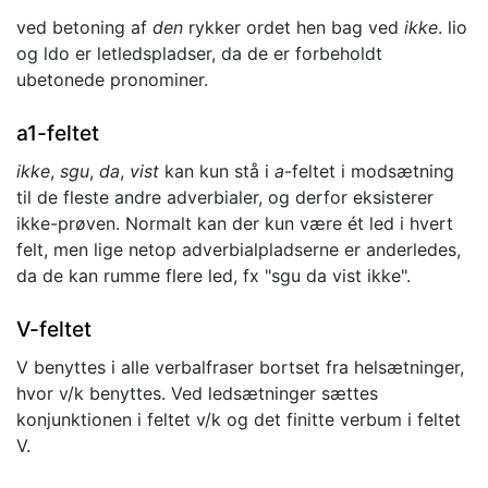
ved betoning af
den
rykker ordet hen bag ved
ikke
. lio
og ldo er letledspladser, da de er forbeholdt
ubetonede pronominer.
a1-feltet
ikke
,
sgu
,
da
,
vist
kan kun stå i
a
-feltet i modsætning
til de fleste andre adverbialer, og derfor eksisterer
ikke-prøven. Normalt kan der kun være ét led i hvert
felt, men lige netop adverbialpladserne er anderledes,
da de kan rumme flere led, fx "sgu da vist ikke".
V-feltet
V benyttes i alle verbalfraser bortset fra helsætninger,
hvor v/k benyttes. Ved ledsætninger sættes
konjunktionen i feltet v/k og det finitte verbum i feltet
V.