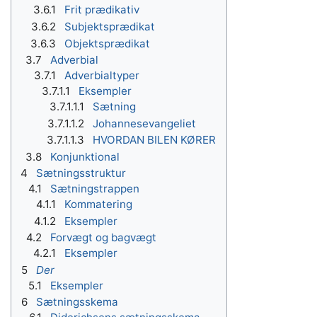
3.6.1
Frit prædikativ
3.6.2
Subjektsprædikat
3.6.3
Objektsprædikat
3.7
Adverbial
3.7.1
Adverbialtyper
3.7.1.1
Eksempler
3.7.1.1.1
Sætning
3.7.1.1.2
Johannesevangeliet
3.7.1.1.3
HVORDAN BILEN KØRER
3.8
Konjunktional
4
Sætningsstruktur
4.1
Sætningstrappen
4.1.1
Kommatering
4.1.2
Eksempler
4.2
Forvægt og bagvægt
4.2.1
Eksempler
5
Der
5.1
Eksempler
6
Sætningsskema