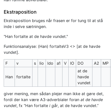
Ekstraposition
Ekstraposition bruges når frasen er for tung til at stå
inde i selve sætningen.
"Han fortalte at de havde vundet."
Funktionsanalyse: (Han) fortalteV3 <> [at de havde
vundet].
F
v
s
lio
ldo
a1
V
IO
DO
A2
MP
at de
Han
fortalte
havde
vundet
giver mening, men sådan plejer man ikke at gøre det,
fordi der kan være A3-adverbialer foran
at de havde
vundet
, fx “Han fortalte
i går
, at de havde vundet.”