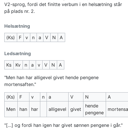
V2-sprog, fordi det finitte verbum i en helsætning står
på plads nr. 2.
Helsætning
(Ks)
F
v
n
a
V
N
A
Ledsætning
Ks
Kv
n
a
v
V
N
A
"Men han har alligevel givet hende pengene
mortensaften."
(Ks)
F
v
n
a
V
N
A
hende
Men
han
har
alligevel
givet
mortensa
pengene
"[…] og fordi han igen har givet sønnen pengene i går."