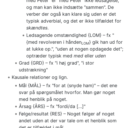
med Peter" er "med Peter" ikke ledsagelse,
og man kan ikke indsætte "sammen". De
verber der også kan klare sig uden er det
typisk adverbial, og det er ikke tilfældet for
skændtes
.
Ledsagende omstændighed {LOM} – fx "
{med revolveren i hånden
} gik han ud for
LOM
at lukke op.", "uden at nogen opdagede det";
optræder typisk med
med
eller
uden
Grad {GRD} – fx "i høj grad", "i stor
udstrækning"
Kausale relationer og lign.
Mål {MÅL} – fx "for at (snyde ham)" – det ene
svar på spørgsmålet hvorfor. Man gør noget
med henblik på noget.
Årsag {ÅRS} – fx "fordi/da […]"
Følge/resultat {RES} – Noget følger af noget
andet uden at der var tale om et henblik som
det er tilfældet i
mål