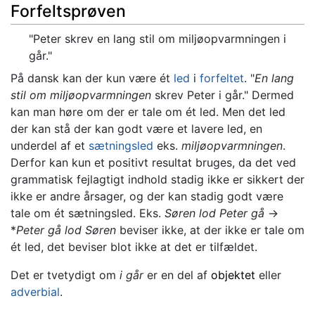
Forfeltsprøven
"Peter skrev en lang stil om miljøopvarmningen i
går."
På dansk kan der kun være ét
led
i
forfeltet
. "
En lang
stil om miljøopvarmningen
skrev Peter i går." Dermed
kan man høre om der er tale om ét led. Men det led
der kan stå der kan godt være et lavere led, en
underdel af et
sætningsled
eks.
miljøopvarmningen
.
Derfor kan kun et positivt resultat bruges, da det ved
grammatisk fejlagtigt indhold stadig ikke er sikkert der
ikke er andre årsager, og der kan stadig godt være
tale om ét sætningsled. Eks.
Søren lod Peter gå
->
*
Peter gå lod Søren
beviser ikke, at der ikke er tale om
ét led, det beviser blot ikke at det er tilfældet.
Det er tvetydigt om
i går
er en del af
objektet
eller
adverbial
.