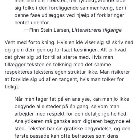
Intet element i teksten, der fyldestgørende lader
sig tolke i den foreliggende sammenhæng, bør i
denne fase udlægges ved hjælp af forklaringer
hentet udenfor.
—Finn Stein Larsen,
Litteraturens tilgange
Vent med fortolkning. Hvis en idé viser sig så skriv ned
og glem den igen og fortsæt læsningen. Alt er hvad
det giver sig ud for til at starte med. Hvis man
tillægger teksten en tolkning med det samme
respekteres tekstens egen struktur ikke. Man risikerer
at forvilde sig ud af en tangent, hvis man tolker for
tidligt.
Når man tager fat på en analyse, kan man jo ikke
begynde alle steder på én gang, selvom man
arbejder med respekt for den detaljerige helhed.
Analytikeren må ganske som digteren begynde et
sted. Teksten har sin grafiske begyndelse, og den
første passage kan ofte betragtes som dens