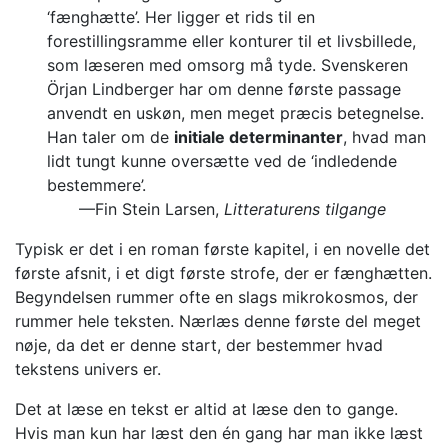
‘fænghætte’. Her ligger et rids til en
forestillingsramme eller konturer til et livsbillede,
som læseren med omsorg må tyde. Svenskeren
Örjan Lindberger har om denne første passage
anvendt en uskøn, men meget præcis betegnelse.
Han taler om de
initiale determinanter
, hvad man
lidt tungt kunne oversætte ved de ‘indledende
bestemmere’.
—Fin Stein Larsen,
Litteraturens tilgange
Typisk er det i en roman første kapitel, i en novelle det
første afsnit, i et digt første strofe, der er fænghætten.
Begyndelsen rummer ofte en slags mikrokosmos, der
rummer hele teksten. Nærlæs denne første del meget
nøje, da det er denne start, der bestemmer hvad
tekstens univers er.
Det at læse en tekst er altid at læse den to gange.
Hvis man kun har læst den én gang har man ikke læst