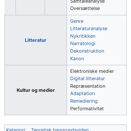
Samtaleanalyse
Oversættelse
Genre
Litteraturanalyse
Nykritikken
Litteratur
Narratologi
Dekonstruktion
Kanon
Elektroniske medier
Digital litteratur
Repræsentation
Kultur og medier
Adaptation
Remediering
Performativitet
Kategori
:
Teoretisk baggrundsviden