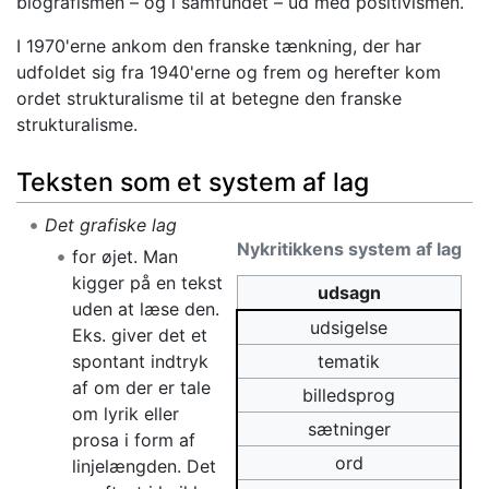
biografismen – og i samfundet – ud med positivismen.
I 1970'erne ankom den franske tænkning, der har
udfoldet sig fra 1940'erne og frem og herefter kom
ordet strukturalisme til at betegne den franske
strukturalisme.
Teksten som et system af lag
Det grafiske lag
Nykritikkens system af lag
for øjet. Man
kigger på en tekst
udsagn
uden at læse den.
udsigelse
Eks. giver det et
spontant indtryk
tematik
af om der er tale
billedsprog
om lyrik eller
sætninger
prosa i form af
ord
linjelængden. Det