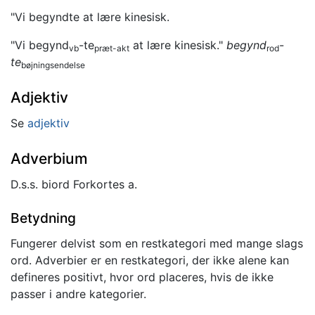
"Vi begyndte at lære kinesisk.
"Vi begynd
-te
at lære kinesisk."
begynd
-
vb
præt-akt
rod
te
bøjningsendelse
Adjektiv
Se
adjektiv
Adverbium
D.s.s. biord Forkortes a.
Betydning
Fungerer delvist som en restkategori med mange slags
ord. Adverbier er en restkategori, der ikke alene kan
defineres positivt, hvor ord placeres, hvis de ikke
passer i andre kategorier.