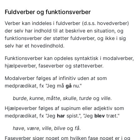
Fuldverber og funktionsverber
Verber kan inddeles i fuldverber (d.s.s. hovedverber)
der selv har indhold til at beskrive en situation, og
funktionsverber der støtter fuldverber, og ikke i sig
selv har et hovedindhold.
Funktionsverber kan opdeles syntaktisk i modalverber,
hjælpeverber, faseverber og støtteverber.
Modalverber følges af infinitiv uden
at
som
medprædikat, fx "Jeg må
gå
nu."
burde
,
kunne
,
måtte
,
skulle
,
turde
og
ville
.
Hjælpeverber følges af supinum eller adjektiv som
medprædikat, fx "Jeg
har
spist.", "Jeg
blev
træt."
have
,
være
,
ville
,
blive
og
få
.
Faseverber siger noget om hvilken fase noget er i og