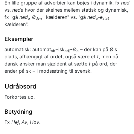
En lille gruppe af adverbier kan bøjes i dynamik, fx
ned
vs.
nede
hvor der skelnes mellem statisk og dynamisk,
fx "gå
ned
-Ø
i kælderen" vs. "gå
ned
-e
i
a
dyn
a
stat
kælderen".
Eksempler
automatisk: automat
~isk
~Ø
– der kan på Ø's
sb
a
dj
a
plads, afhængigt af ordet, også være et
t
, men på
dansk ønsker man sjældent at sætte
t
på ord, der
ender på sk – i modsætning til svensk.
Udråbsord
Forkortes uo.
Betydning
Fx
Hej
,
Av
,
Hov
.