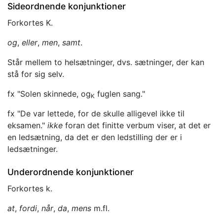
Sideordnende konjunktioner
Forkortes K.
og
,
eller
,
men
,
samt
.
Står mellem to helsætninger, dvs. sætninger, der kan
stå for sig selv.
fx "Solen skinnede, og
fuglen sang."
K
fx "De var lettede, for de skulle alligevel ikke til
eksamen."
ikke
foran det finitte verbum viser, at det er
en ledsætning, da det er den ledstilling der er i
ledsætninger.
Underordnende konjunktioner
Forkortes k.
at
,
fordi
,
når
,
da
,
mens
m.fl.