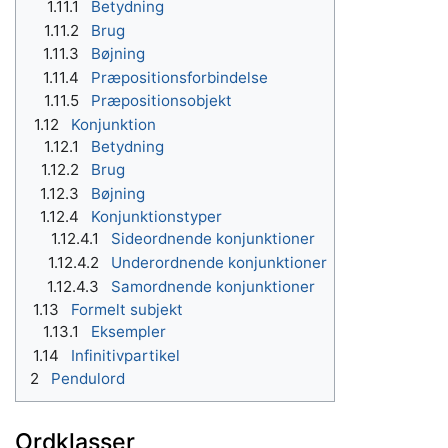
1.11.1
Betydning
1.11.2
Brug
1.11.3
Bøjning
1.11.4
Præpositionsforbindelse
1.11.5
Præpositionsobjekt
1.12
Konjunktion
1.12.1
Betydning
1.12.2
Brug
1.12.3
Bøjning
1.12.4
Konjunktionstyper
1.12.4.1
Sideordnende konjunktioner
1.12.4.2
Underordnende konjunktioner
1.12.4.3
Samordnende konjunktioner
1.13
Formelt subjekt
1.13.1
Eksempler
1.14
Infinitivpartikel
2
Pendulord
Ordklasser