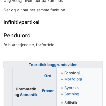
"Jeg ved(,) hvem der (s) kommer."
Der
og
du
har her samme funktion
Infinitivpartikel
Pendulord
fx bjørnetjeneste, forfordele
Teoretisk baggrundsviden
Fonologi
Ord
Morfologi
Syntaks
Grammatik
Fraser
Sætning
og
Semantik
Stilistik