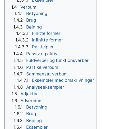
1.3.4.1
Eksempler
1.4
Verbum
1.4.1
Betydning
1.4.2
Brug
1.4.3
Bøjning
1.4.3.1
Finitte former
1.4.3.2
Infinitte former
1.4.3.3
Participier
1.4.4
Passiv og aktiv
1.4.5
Fuldverber og funktionsverber
1.4.6
Partikelverbum
1.4.7
Sammensat verbum
1.4.7.1
Eksempler med omskrivninger
1.4.8
Analyseeksempler
1.5
Adjektiv
1.6
Adverbium
1.6.1
Betydning
1.6.2
Brug
1.6.3
Bøjning
1.6.4
Eksempler