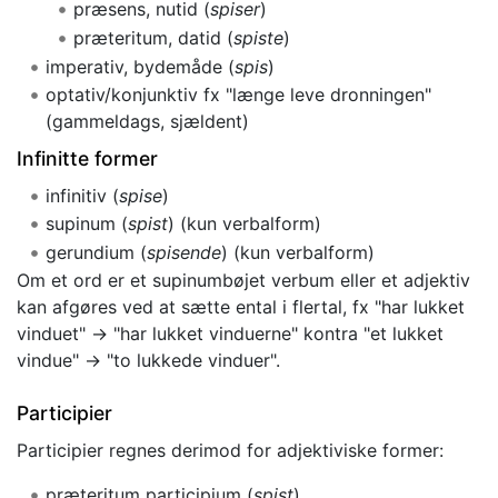
præsens, nutid (
spiser
)
præteritum, datid (
spiste
)
imperativ, bydemåde (
spis
)
optativ/konjunktiv fx "længe leve dronningen"
(gammeldags, sjældent)
Infinitte former
infinitiv (
spise
)
supinum (
spist
) (kun verbalform)
gerundium (
spisende
) (kun verbalform)
Om et ord er et supinumbøjet verbum eller et adjektiv
kan afgøres ved at sætte ental i flertal, fx "har lukket
vinduet" → "har lukket vinduerne" kontra "et lukket
vindue" → "to lukkede vinduer".
Participier
Participier regnes derimod for adjektiviske former:
præteritum participium (
spist
)