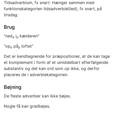
Tidsadverbium, fx
snart
. Hænger sammen med
funktionskategorien tidsadverbial(led), fx
snart
,
på
tirsdag
.
Brug
"ned
i
kælderen"
a
p
"op
på
loftet"
a
p
Det er kendtegnende for præpositioner, at de kan tage
et komplement i form af et umiddelbart efterfølgende
substantiv og det kan ord som
op
ikke, og derfor
placeres de i adverbiekategorien.
Bøjning
De fleste adverbier kan ikke bøjes.
Nogle få kan gradbøjes.