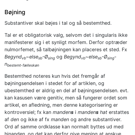
Bøjning
Substantiver skal bøjes i tal og så bestemthed.
Tal er et obligatorisk valg, selvom det i singularis ikke
manifesterer sig i et synligt morfem. Derfor optræder
nulmorfemet, så talbøjningen kan placeres et sted. Fx
Begynd
~else
-Ø
og
Begynd
~else
-Ø
-
vb
sb
sing
vb
sb
sing
n
bestemt-fælleskøn
Bestemthed noteres kun hvis det fremgår af
bøjningsendelsen i stedet for af artiklen, og
ubestemthed er aldrig en del af bøjningsendelsen. evt.
kan kasusen være genitiv, men så fungerer ordet som
artikel, en afledning, men denne kategorisering er
kontroversiel; fx kan
manden
s
i
manden
s
hat
erstattes
af
den
og ikke af fx
manden
og andre substantiver.
Ord af samme ordklasse kan normalt byttes ud med
hinanden, og det kan derfor give mening at anskue