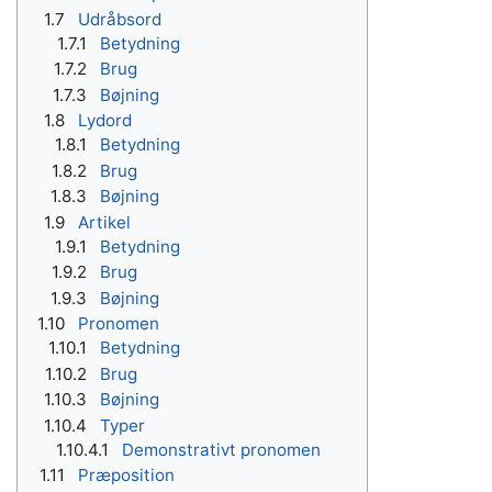
1.7
Udråbsord
1.7.1
Betydning
1.7.2
Brug
1.7.3
Bøjning
1.8
Lydord
1.8.1
Betydning
1.8.2
Brug
1.8.3
Bøjning
1.9
Artikel
1.9.1
Betydning
1.9.2
Brug
1.9.3
Bøjning
1.10
Pronomen
1.10.1
Betydning
1.10.2
Brug
1.10.3
Bøjning
1.10.4
Typer
1.10.4.1
Demonstrativt pronomen
1.11
Præposition