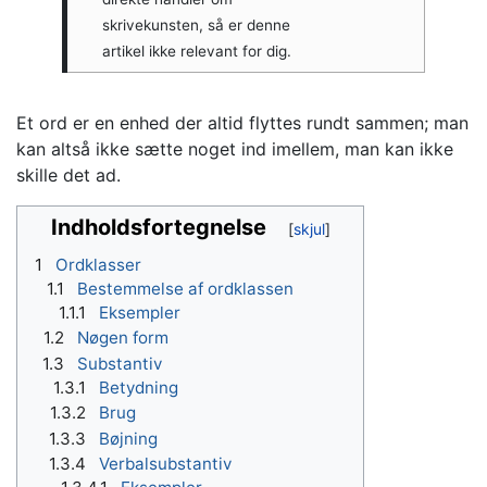
skrivekunsten, så er denne
artikel ikke relevant for dig.
Et ord er en enhed der altid flyttes rundt sammen; man
kan altså ikke sætte noget ind imellem, man kan ikke
skille det ad.
Indholdsfortegnelse
1
Ordklasser
1.1
Bestemmelse af ordklassen
1.1.1
Eksempler
1.2
Nøgen form
1.3
Substantiv
1.3.1
Betydning
1.3.2
Brug
1.3.3
Bøjning
1.3.4
Verbalsubstantiv