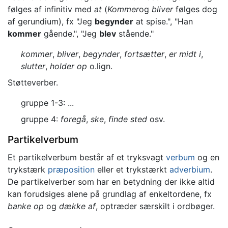
følges af infinitiv med
at
(
Kommer
og
bliver
følges dog
af gerundium), fx "Jeg
begynder
at spise.", "Han
kommer
gående.", "Jeg
blev
stående."
kommer
,
bliver
,
begynder
,
fortsætter
,
er midt i
,
slutter
,
holder op
o.lign.
Støtteverber.
gruppe 1-3: ...
gruppe 4:
foregå
,
ske
,
finde
sted
osv.
Partikelverbum
Et partikelverbum består af et tryksvagt
verbum
og en
trykstærk
præposition
eller et trykstærkt
adverbium
.
De partikelverber som har en betydning der ikke altid
kan forudsiges alene på grundlag af enkeltordene, fx
banke op
og
dække af
, optræder særskilt i ordbøger.