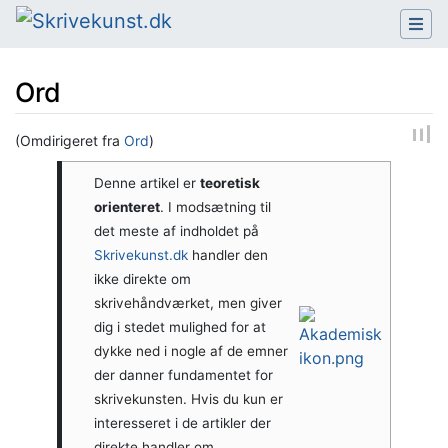
Ord
(Omdirigeret fra
Ord
)
Hop til:
navigering
,
søgning
Denne artikel er
teoretisk
orienteret
. I modsætning til
det meste af indholdet på
Skrivekunst.dk
handler den
ikke direkte om
skrivehåndværket, men giver
dig i stedet mulighed for at
dykke ned i nogle af de emner
der danner fundamentet for
skrivekunsten. Hvis du kun er
interesseret i de artikler der
direkte handler om