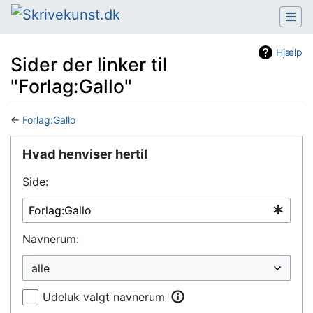
Hjælp
Sider der linker til
"Forlag:Gallo"
←
Forlag:Gallo
Hop til:
navigering
,
søgning
Hvad henviser hertil
Side:
Navnerum:
Udeluk valgt navnerum