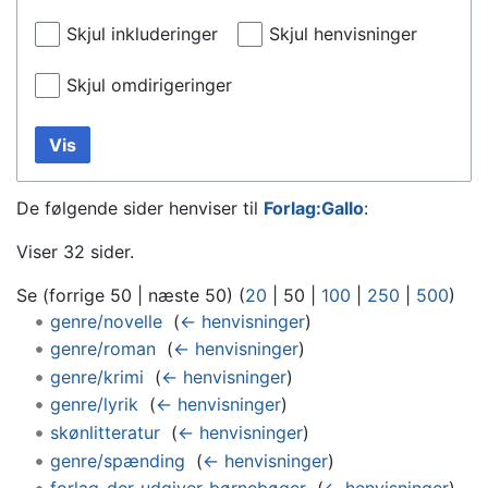
Skjul inkluderinger
Skjul henvisninger
Skjul omdirigeringer
Vis
De følgende sider henviser til
Forlag:Gallo
:
Viser 32 sider.
Se (
forrige 50
|
næste 50
) (
20
|
50
|
100
|
250
|
500
)
genre/novelle
‎
(
← henvisninger
)
genre/roman
‎
(
← henvisninger
)
genre/krimi
‎
(
← henvisninger
)
genre/lyrik
‎
(
← henvisninger
)
skønlitteratur
‎
(
← henvisninger
)
genre/spænding
‎
(
← henvisninger
)